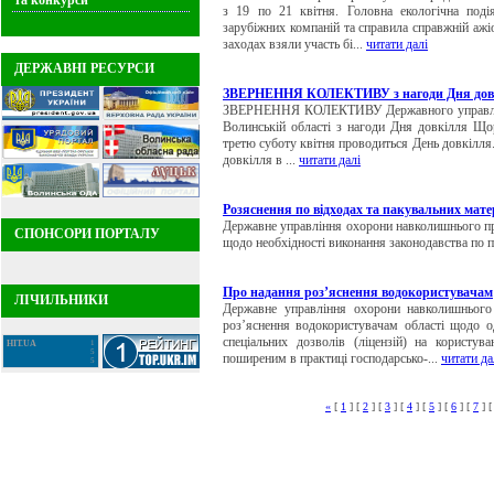
та конкурси
з 19 по 21 квітня. Головна екологічна поді
зарубіжних компаній та справила справжній ажіо
заходах взяли участь бі...
читати далі
ДЕРЖАВНІ РЕСУРСИ
ЗВЕРНЕННЯ КОЛЕКТИВУ з нагоди Дня дов
ЗВЕРНЕННЯ КОЛЕКТИВУ Державного управлінн
Волинській області з нагоди Дня довкілля Що
третю суботу квітня проводиться День довкілля.
довкілля в ...
читати далі
Розяснення по відходах та пакувальних матері
Державне управління охорони навколишнього пр
СПОНСОРИ ПОРТАЛУ
щодо необхідності виконання законодавства по п
Про надання роз’яснення водокористувачам
ЛІЧИЛЬНИКИ
Державне управління охорони навколишнього
роз’яснення водокористувачам області щодо о
спеціальних дозволів (ліцензій) на користу
HIT.UA
1
5
поширеним в практиці господарсько-...
читати да
5
«
[
1
] [
2
] [
3
] [
4
] [
5
] [
6
] [
7
] 