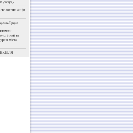
о резерву
 екологічна акція
адської ради
ктичній
ологічний та
урсів міста
ОВКІЛЛЯ