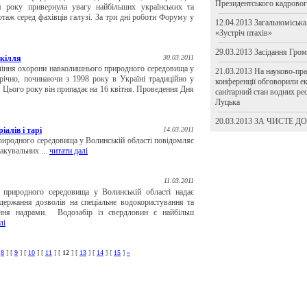
Президентського кадровог
я року привернула увагу найбільших українських та
таж серед фахівців галузі. За три дні роботи Форуму у
12.04.2013 Загальноміська
«Зустріч птахів»
29.03.2013 Засідання Гром
кілля
30.03.2011
я охорони навколишнього природного середовища у
21.03.2013 На науково-пра
річно, починаючи з 1998 року в Україні традиційно у
конференції обговорили ек
 Цього року він припадає на 16 квітня. Проведення Дня
санітарний стан водних рес
Луцька
20.03.2013 ЗА ЧИСТЕ Д
алів і тарі
14.03.2011
иродного середовища у Волинській області повідомляє
акувальних ...
читати далі
11.03.2011
 природного середовища у Волинській області надає
держання дозволів на спеціальне водокористування та
вання надрами. Водозабір із свердловин є найбільш
лі
[
8
] [
9
] [
10
] [
11
] [
12
] [
13
] [
14
] [
15
]
»