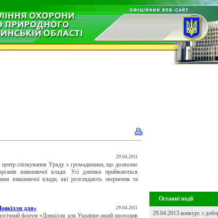
29.04.2011
й центр спілкування Уряду з громадянами, що дозволяє
рганів виконавчої влади. Усі дзвінки приймаються
нам виконавчої влади, які розглядають звернення та
Останні події
Довкілля для»
29.04.2011
29.04.2013 конкурс з добо
гічний форум «Довкілля для України»,який проходив