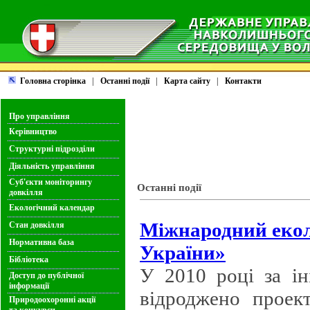
Головна сторінка
|
Останні події
|
Карта сайту
|
Контакти
Про управління
Керівництво
Структурні підрозділи
Діяльність управління
Суб'єкти моніторингу
Останні події
довкілля
Екологічний календар
Міжнародний екол
Стан довкілля
Нормативна база
України»
Бібліотека
У 2010 році за ін
Доступ до публічної
інформації
відроджено проек
Природоохоронні акції