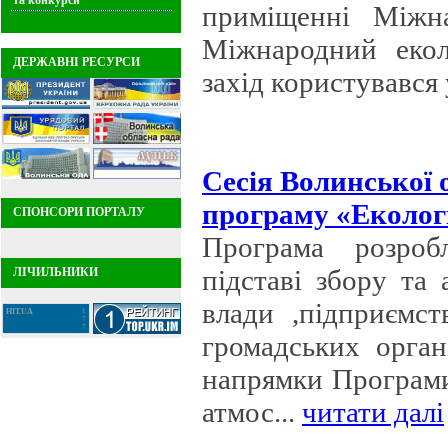
та конкурси
приміщенні Міжна
Міжнародний екол
ДЕРЖАВНІ РЕСУРСИ
захід користувався у
Сесія Волинської 
програму «Екологі
СПОНСОРИ ПОРТАЛУ
Програма розроб
підставі збору та 
ЛІЧИЛЬНИКИ
влади ,підприємст
HIT.UA
1
7
7
громадських орган
напрямки Програми
атмос...
читати далі