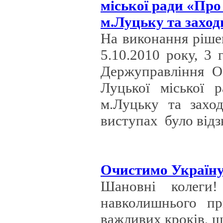
міської ради «Про
м.Луцьку та захо
На виконання ріше
5.10.2010 року, 3 
Держуправління О
Луцької міської 
м.Луцьку та захо
виступах було відз
Очистимо Україну
Шановні колеги!
навколишнього пр
важливих кроків, щ