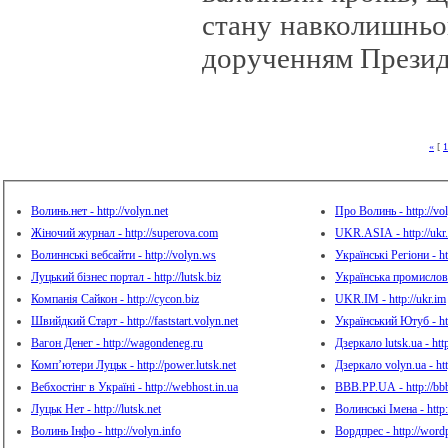
стану навколишньо
дорученням Презид
«
[
1
Волинь.нет - http://volyn.net
Про Волинь - http://vo
Жіночий журнал - http://superova.com
UKR.ASIA - http://ukr.
Волиннські вебсайти - http://volyn.ws
Українські Регіони - htt
Луцький бізнес портал - http://lutsk.biz
Українська промисловіс
Компанія Сайкон - http://cycon.biz
UKR.IM - http://ukr.im
Швийдкий Старт - http://faststart.volyn.net
Український Ютуб - htt
Вагон Денег - http://wagondeneg.ru
Дзеркало lutsk.ua - http
Комп’ютери Луцьк - http://power.lutsk.net
Дзеркало volyn.ua - htt
Вебхостінг в Україні - http://webhost.in.ua
BBB.PP.UA - http://bb
Луцьк Нет - http://lutsk.net
Волинські Імена - http
Волинь Інфо - http://volyn.info
Вордпрес - http://word