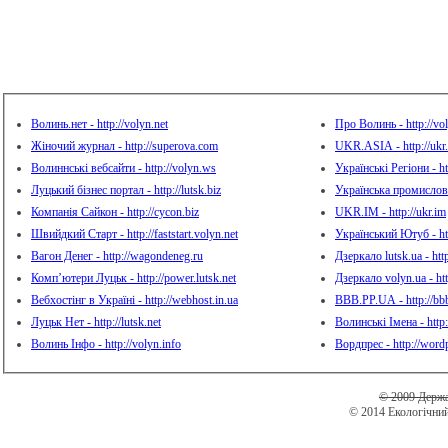
Волинь.нет - http://volyn.net
Про Волинь - http://vo
Жіночий журнал - http://superova.com
UKR.ASIA - http://ukr.
Волиннські вебсайти - http://volyn.ws
Українські Регіони - htt
Луцький бізнес портал - http://lutsk.biz
Українська промисловіс
Компанія Сайкон - http://cycon.biz
UKR.IM - http://ukr.im
Швийдкий Старт - http://faststart.volyn.net
Український Ютуб - htt
Вагон Денег - http://wagondeneg.ru
Дзеркало lutsk.ua - http
Комп’ютери Луцьк - http://power.lutsk.net
Дзеркало volyn.ua - htt
Вебхостінг в Україні - http://webhost.in.ua
BBB.PP.UA - http://bb
Луцьк Нет - http://lutsk.net
Волинські Імена - http
Волинь Інфо - http://volyn.info
Вордпрес - http://word
© 2009 Держа
© 2014 Екологічни