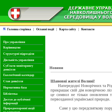
Головна сторінка
|
Останні події
|
Карта сайту
|
Контакти
Про управління
Керівництво
Структурні підрозділи
Діяльність управління
Суб'єкти моніторингу
Новини
довкілля
Екологічний календар
Шановні жителі Волині!
Стан довкілля
Напередодні Новорічних та Різдв
Нормативна база
прикрашає свій дім новорічною л
Бібліотека
це символ не тільки оновлення т
первозданної української природи.
Доступ до публічної
інформації
Саме у цю передсвяткову пору н
Природоохоронні акції