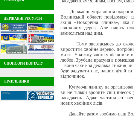
та конкурси
насадженням: ялинам, соснам, смер
Державне управління охорони н
Волинській області повідомляє, 
ДЕРЖАВНІ РЕСУРСИ
акція «Новорічна ялинка», яка 
святкових дерев. Але навіть по
замисліться над цим.
Тому звертаємось до екологічн
виростити хвойне дерево, потрібні 
митті. У кожну ялинку лісівники 
любов. Зрубана красуня в помешка
СПОНСОРИ ПОРТАЛУ
– вона чахне за декілька тижнів чи
буде радувати нас, наших дітей та 
відпочинок.
ЛІЧИЛЬНИКИ
Купуючи ялинку на організованих
ви не тільки зробите свій внесок 
HIT.UA
1
13
насаджень. Адже частина сплаче
13
нових хвойних лісів.
Давайте разом зробимо наш Воли